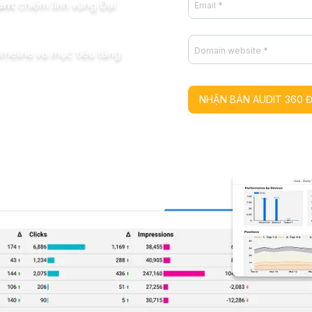
ent
chiếm lĩnh vùng Đại
timeline và mục tiêu tăng