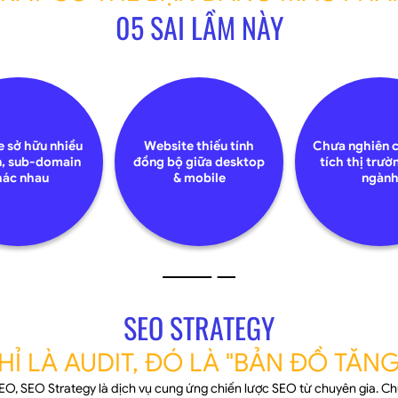
CEO Trang Beauty
05 SAI LẦM NÀY
 sở hữu nhiều
Website thiếu tính
Chưa nghiên 
, sub-domain
đồng bộ giữa desktop
tích thị trườ
Liên hệ ngay
hác nhau
& mobile
ngàn
SEO STRATEGY
Ỉ LÀ AUDIT, ĐÓ LÀ "BẢN ĐỒ TĂN
SEO, SEO Strategy là dịch vụ cung ứng chiến lược SEO từ chuyên gia. Ch