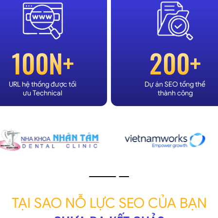
100N+
200+
URL hệ thống được tối
Dự án SEO tổng thể
ưu Technical
thành công
TẠI SAO NỖ LỰC SEO CỦA BẠN