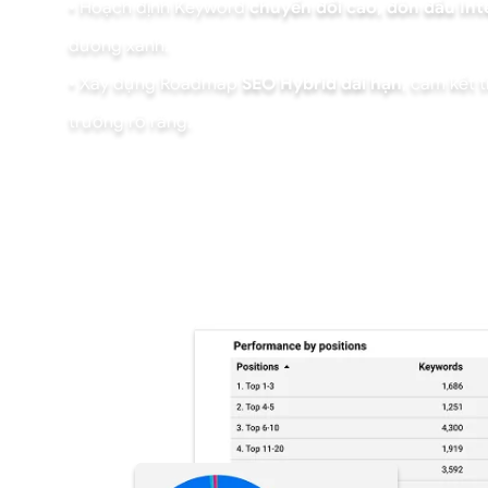
• Hoạch định Keyword
chuyển đổi cao, đón đầu Int
dương xanh.
• Xây dựng Roadmap
SEO Hybrid dài hạn
, cam kết 
trưởng rõ ràng.