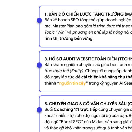
1. BẢN ĐỒ CHIẾN LƯỢC TĂNG TRƯỞNG (MA
Bản kế hoạch SEO tổng thể giúp doanh nghiệp 
rạc. Master Plan bao gồm
lộ trình thực thi the
Topic “Win” và phương án phủ lấp lỗ hổng nội
lĩnh thị trường bền vững
.
3. HỒ SƠ AUDIT WEBSITE TOÀN DIỆN (TECHN
Bản khám nghiệm chuyên sâu giúp bóc tách mọ
trúc thực thể (Entity)
. Chúng tôi cung cấp danh
đổi ngay lập tức để
cải thiện khả năng thu thậ
thành “
nguồn tin cậy
“
trong kỷ nguyên AI Sea
5. CHUYỂN GIAO & CỐ VẤN CHUYÊN SÂU (
Buổi
Coaching 1:1 trực tiếp
cùng chuyên gia đ
khóa” chiến lược cho đội ngũ nội bộ của bạn. 
đội ngũ “Bác sĩ SEO” của Midas, sẵn sàng giả
và tháo gỡ khó khăn trong suốt quá trình vận h