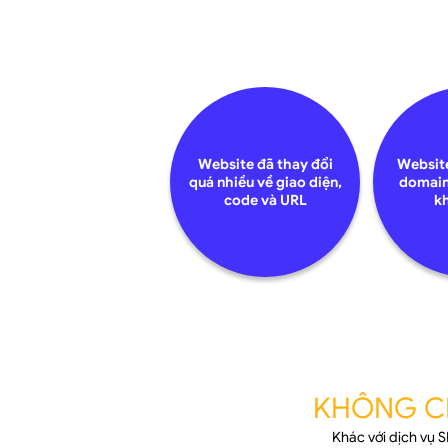
CEO JobsGO
Website đã thay đổi
Website
quá nhiều về giao diện,
domain
code và URL
k
KHÔNG CH
Khác với dịch vụ 