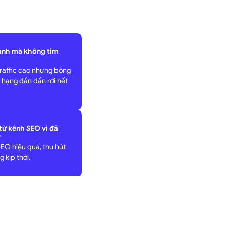
hanh mà không tìm
traffic cao nhưng bỗng
 hạng dần dần rơi hết
từ kênh SEO vì đã
?
EO hiệu quả, thu hút
 kịp thời.