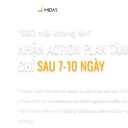
"SEO mãi không lên"
NHẬN ACTION PLAN
TĂ
CHỈ
SAU 7-10 NGÀY
• Audit toàn diện
lỗi kỹ thuật & cấu trúc dữ liệu
chuẩ
• Phân tích nội tại
website và điểm nghẽn traffic
dựa
• Bóc tách chiến lược
SEO & GEO của đối thủ
đầu ng
trường.