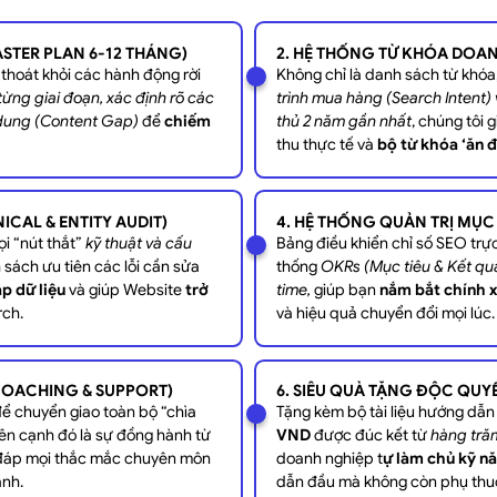
STER PLAN 6-12 THÁNG)
2. HỆ THỐNG TỪ KHÓA DOA
thoát khỏi các hành động rời
Không chỉ là danh sách từ khóa
o từng giai đoạn, xác định rõ các
trình mua hàng (Search Intent) 
 dung (Content Gap)
để
chiếm
thủ 2 năm gần nhất
, chúng tôi
thu thực tế và
bộ từ khóa ‘ăn đ
ICAL & ENTITY AUDIT)
4. HỆ THỐNG QUẢN TRỊ MỤC
i “nút thắt”
kỹ thuật và cấu
Bảng điều khiển chỉ số SEO trực
 sách ưu tiên các lỗi cần sửa
thống
OKRs (Mục tiêu & Kết qu
p dữ liệu
và giúp Website
trở
time,
giúp bạn
nắm bắt chính x
rch.
và hiệu quả chuyển đổi mọi lúc.
COACHING & SUPPORT)
6. SIÊU QUÀ TẶNG ĐỘC QUYỀN
ể chuyển giao toàn bộ “chìa
Tặng kèm bộ tài liệu hướng dẫ
Bên cạnh đó là sự đồng hành từ
VND
được đúc kết từ
hàng tră
i đáp mọi thắc mắc chuyên môn
doanh nghiệp t
ự làm chủ kỹ nă
ành.
dẫn đầu mà không còn phụ thu