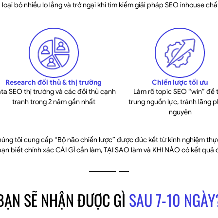
 loại bỏ nhiều lo lắng và trở ngại khi tìm kiếm giải pháp SEO inhouse chấ
Research đối thủ & thị trường
Chiến lược tối ưu
ta SEO thị trường và các đối thủ cạnh
Làm rõ topic SEO “win” để 
tranh trong 2 năm gần nhất
trung nguồn lực, tránh lãng ph
nguyên
húng tôi cung cấp “Bộ não chiến lược” được đúc kết từ kinh nghiệm thự
bạn biết chính xác CÁI GÌ cần làm, TẠI SAO làm và KHI NÀO có kết quả 
BẠN SẼ NHẬN ĐƯỢC GÌ
SAU 7-10 NGÀY