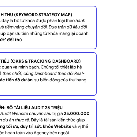
NH THU (KEYWORD STRATEGY MAP)
, đây là bộ từ khóa được phân loại theo
hành
và tiềm năng chuyển đổi. Dựa trên dữ liệu đối
 giúp bạn ưu tiên những từ khóa mang lại doanh
ứt’ đối thủ
.
 TIÊU (OKRS & TRACKING DASHBOARD)
 quan và minh bạch. Chúng tôi thiết lập hệ
ả then chốt) cùng Dashboard theo dõi Real-
ác tiến độ dự án
, sự biến động của thứ hạng
: BỘ TÀI LIỆU AUDIT 25 TRIỆU
n
Audit Website chuyên sâu
trị giá
25.000.000
m dự án thực tế
. Đây là tài sản kiến thức giúp
ng tối ưu, duy trì sức khỏe Website
và vị thế
ộc hoàn toàn vào Agency bên ngoài.