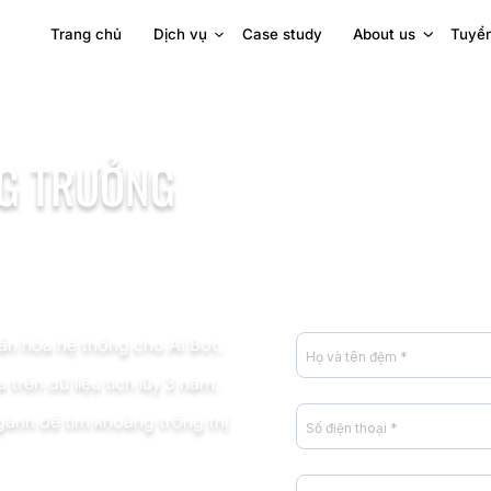
Trang chủ
Dịch vụ
Case study
About us
Tuyể
NG TRƯỞNG
n hóa hệ thống cho AI Bot.
 trên dữ liệu tích lũy 3 năm.
ành để tìm khoảng trống thị