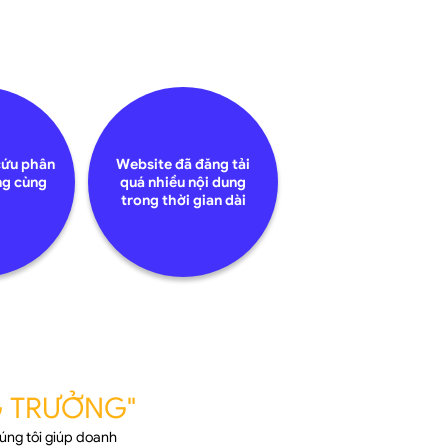
cứu phân
Website đã đăng tải
ng cùng
quá nhiều nội dung
h
trong thời gian dài
G TRƯỞNG"
úng tôi giúp doanh