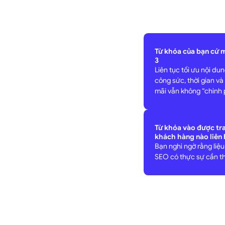
Từ khóa của bạn cứ m
3
Liên tục tối ưu nội dun
công sức, thời gian và
mãi vẫn không “chinh 
Từ khóa vào được tr
khách hàng nào liên 
Bạn nghi ngờ rằng liệ
SEO có thực sự cần th
Tôi thấy vui cùng MIDAS vì đã gi
vào top 7-8 của mảng tuyển dụng, 
similar web) vào tháng 3.2023
Phạm Thanh Hải