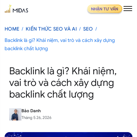
/
/
/
HOME
KIẾN THỨC SEO VÀ AI
SEO
Trang chủ
Backlink là gì? Khái niệm, vai trò và cách xây dựng
Dịch vụ
backlink chất lượng
Case study
Backlink là gì? Khái niệm,
About us
vai trò và cách xây dựng
backlink chất lượng
Tuyển dụng
Kiến thức SEO và AI
Bảo Danh
Tháng 5 26, 2026